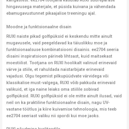
kangastest. ee2704 tootjana kasutab RUXI suurepärase
hingavusega materjale, et püsida kuivana ja vähendada
ebamugavustunnet pikaajalise treeningu ajal.
Moodne ja funktsionaalne disain
RUXI naiste pikad golfipüksid ei keskendu mitte ainult
mugavusele, vaid peegeldavad ka täiuslikku moe ja
funktsionaalsuse kombinatsiooni disainis. ee2704 seeria
disaini inspiratsioon pärineb lihtsast, kuid maitsekast
moestiilist. Tootjana on RUXI hoolikalt valinud erinevaid
värve ja stiile, et rahuldada naistarbijate erinevaid
vajadusi. Olgu tegemist pilkupüüdvate värvidega või
klassikalise must-valgega, RUXI võib pakkuda erinevaid
valikuid, et iga naine leiaks oma stiilile sobivad
golfipüksid. RUXI golfipüksid ei ole mitte ainult ilusad, vaid
neil on ka praktiline funktsionaalne disain, nagu UV-
vastane töötlus ja kiire kuivamise tehnoloogia, mis teeb
ee2704 seeriast valiku nii spordi kui moe jaoks.