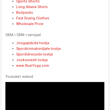
Sports Shorts
Long Sleeve Shirts
Bodysuits
Fast Drying Clothes
Wholesale Price
OEM-i ODM-i tarnijad
Joogapükste tootja
Spordirinnahoidjate tootja
Spordidresside tootja
Jooksuvesti tootja
www.RuxiYoga.com
Youtube’i videod