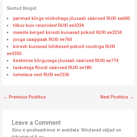
Seotud blogid:
parimad kõrge vöökohaga jõusaali säärised RUXI ee600
tilkuv kuiv reisiriided RUXI ee3334
meeste kerged kiiresti kuivavad püksid RUXI ee3234
jooga saagipaak RUXI ee760
kiiresti kuivavad lühikesed püksid voodriga RUXI
ee3350
keskmise kõrgusega jõusaali säärised RUXI ee774
taskutega fliisist säärised RUXI ee180
lumelaua vest RUXI ee2336
←
Previous Postitus
Next Postitus
→
Leave a Comment
Sinu e-postiaadressi ei avaldata.
Nõutavad väljad on
tähistatud
*
-ga