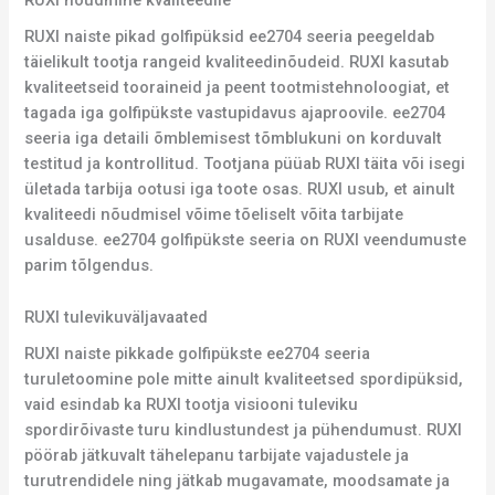
RUXI nõudmine kvaliteedile
RUXI naiste pikad golfipüksid ee2704 seeria peegeldab
täielikult tootja rangeid kvaliteedinõudeid. RUXI kasutab
kvaliteetseid tooraineid ja peent tootmistehnoloogiat, et
tagada iga golfipükste vastupidavus ajaproovile. ee2704
seeria iga detaili õmblemisest tõmblukuni on korduvalt
testitud ja kontrollitud. Tootjana püüab RUXI täita või isegi
ületada tarbija ootusi iga toote osas. RUXI usub, et ainult
kvaliteedi nõudmisel võime tõeliselt võita tarbijate
usalduse. ee2704 golfipükste seeria on RUXI veendumuste
parim tõlgendus.
RUXI tulevikuväljavaated
RUXI naiste pikkade golfipükste ee2704 seeria
turuletoomine pole mitte ainult kvaliteetsed spordipüksid,
vaid esindab ka RUXI tootja visiooni tuleviku
spordirõivaste turu kindlustundest ja pühendumust. RUXI
pöörab jätkuvalt tähelepanu tarbijate vajadustele ja
turutrendidele ning jätkab mugavamate, moodsamate ja