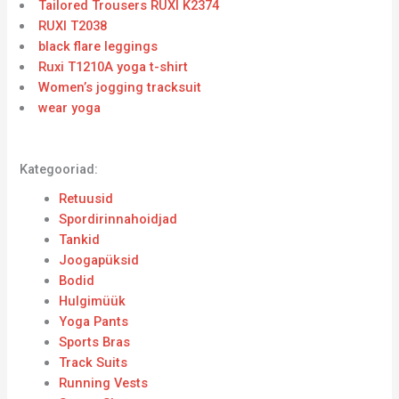
Tailored Trousers RUXI K2374
RUXI T2038
black flare leggings
Ruxi T1210A yoga t-shirt
Women’s jogging tracksuit
wear yoga
Kategooriad:
Retuusid
Spordirinnahoidjad
Tankid
Joogapüksid
Bodid
Hulgimüük
Yoga Pants
Sports Bras
Track Suits
Running Vests