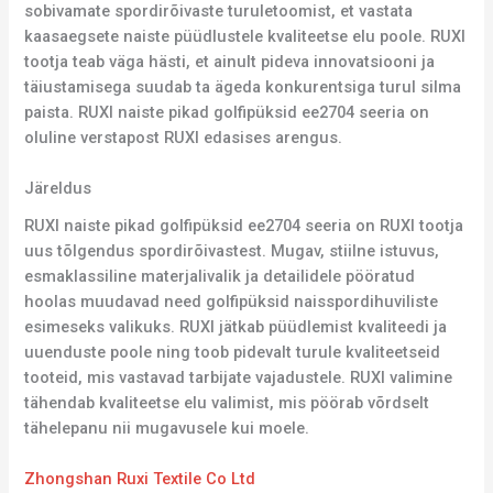
sobivamate spordirõivaste turuletoomist, et vastata
kaasaegsete naiste püüdlustele kvaliteetse elu poole. RUXI
tootja teab väga hästi, et ainult pideva innovatsiooni ja
täiustamisega suudab ta ägeda konkurentsiga turul silma
paista. RUXI naiste pikad golfipüksid ee2704 seeria on
oluline verstapost RUXI edasises arengus.
Järeldus
RUXI naiste pikad golfipüksid ee2704 seeria on RUXI tootja
uus tõlgendus spordirõivastest. Mugav, stiilne istuvus,
esmaklassiline materjalivalik ja detailidele pööratud
hoolas muudavad need golfipüksid naisspordihuviliste
esimeseks valikuks. RUXI jätkab püüdlemist kvaliteedi ja
uuenduste poole ning toob pidevalt turule kvaliteetseid
tooteid, mis vastavad tarbijate vajadustele. RUXI valimine
tähendab kvaliteetse elu valimist, mis pöörab võrdselt
tähelepanu nii mugavusele kui moele.
Zhongshan Ruxi Textile Co Ltd