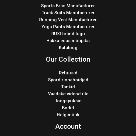
Sports Bras Manufacturer
Track Suits Manufacturer
Running Vest Manufacturer
Yoga Pants Manufacturer
RUXI brändilugu
Hakka edasimüüjaks
Kataloog
Our Collection
Retuusid
Spordirinnahoidjad
Tankid
Vaadake videod üle
Joogapüksid
Bodid
Hulgimüük
Account