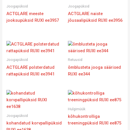
Joogapüksid
Joogapüksid
ACTGLARE meeste
ACTGLARE naiste
jooksupüksid RUXI ee3957
jõusaalipüksid RUXI ee3956
Joogapüksid
Retuusid
ACTGLARE polsterdatud
õmblusteta jooga säärised
rattapüksid RUXI ee3941
RUXI ee344
Hulgimüük
Joogapüksid
kõhukontrolliga
kohandatud korvpallipüksid
treeningpüksid RUXI ee875
RUXI ee1638