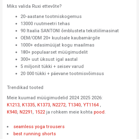
Miks valida Ruxi ettevõte?
20-aastane tootmiskogemus
13000 ruutmeetri tehas
90 Itaalia SANTONI õmblusteta tekstiilimasinat
OEM/ODM 20+ kuulsale kaubamärgile
1000+ edasimüüjat kogu maailmas
180+ populaarset müügimudelit
300+ uut üksust igal aastal
5 miljonit tükki + seisev varud
20 000 tükki + päevane tootmisvõimsus
Trendikad tooted
Meie kuumad müügimudelid 2024 2025 2026:
K1213
,
K1335
,
K1373
,
N2272
,
T1340
,
YT1164
,
K940
,
N2291
,
1522
ja rohkem meie kohta
pood
.
seamless yoga trousers
best running shorts