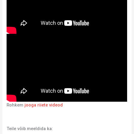
Rohkem
jooga riiete videod
Teile võib meeldida ka: