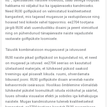
ilu. , spetsiaalselt naistele mõeldud, saab sellega hõlpsalt
hakkama nii väljakul kui ka igapäevaseks kandmiseks.
Need RUXI golfipüksid on valmistatud kvaliteetsetest
kangastest, mis tagavad mugavuse ja vastupidavuse ning
hoiavad teid kiikede vahel tippvormis. ee2704 tootjana
järgib RUXI alati uuenduslikku disaini ja peent viimistlust
ning on pühendunud tänapäevaste naiste vajadustele
vastavate golfipükste loomisele.
Täiuslik kombinatsioon mugavusest ja istuvusest
RUXI naiste pikad golfipüksid on kujundatud nii, et need
on mugavad ja istuvad. ee2704 seerias on kasutatud
ülielastseid materjale, et lühikesed püksid saaksid
treeningu ajal piisavalt liikuda. ruumi, ohverdamata
liibuvaid jooni. RUXI golfipükste disain arvestab naiste
kehavormide iseärasusi. Hoolikas õmblemine võimaldab
lühikestel pükstel loomulikult istuda vöökohal ja säärtel,
luues sihvaka visuaalse efekti ja sobides iga kehakujuga
naistele. Mugav kandmistunne tuleneb kvaliteetsetest