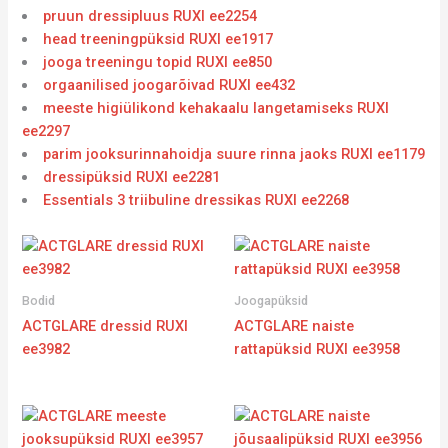
pruun dressipluus RUXI ee2254
head treeningpüksid RUXI ee1917
jooga treeningu topid RUXI ee850
orgaanilised joogarõivad RUXI ee432
meeste higiülikond kehakaalu langetamiseks RUXI
ee2297
parim jooksurinnahoidja suure rinna jaoks RUXI ee1179
dressipüksid RUXI ee2281
Essentials 3 triibuline dressikas RUXI ee2268
Bodid
Joogapüksid
ACTGLARE dressid RUXI
ACTGLARE naiste
ee3982
rattapüksid RUXI ee3958