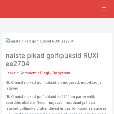
Skip
to
content
naiste pikad golfipüksid RUXI
ee2704
Leave a Comment
/
Blogi
/ By
system
RUXI naiste pikad golfipüksid on mugavad, moodsad ja
istuvad
RUXI naiste pikad golfipüksid ee2704 on parim valik
spordihuvilistele. Need mugavad, moodsad ja hästi
istuvad golfipüksid ühendavad endas funktsionaalsuse ja