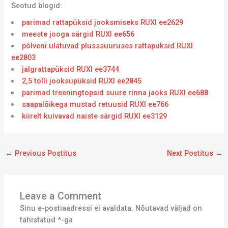
Seotud blogid:
parimad rattapüksid jooksmiseks RUXI ee2629
meeste jooga särgid RUXI ee656
põlveni ulatuvad plusssuuruses rattapüksid RUXI
ee2803
jalgrattapüksid RUXI ee3744
2,5 tolli jooksupüksid RUXI ee2845
parimad treeningtopsid suure rinna jaoks RUXI ee688
saapalõikega mustad retuusid RUXI ee766
kiirelt kuivavad naiste särgid RUXI ee3129
←
Previous Postitus
Next Postitus
→
Leave a Comment
Sinu e-postiaadressi ei avaldata.
Nõutavad väljad on
tähistatud
*
-ga