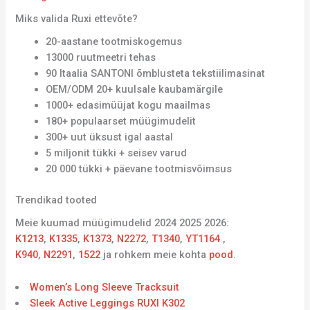
Miks valida Ruxi ettevõte?
20-aastane tootmiskogemus
13000 ruutmeetri tehas
90 Itaalia SANTONI õmblusteta tekstiilimasinat
OEM/ODM 20+ kuulsale kaubamärgile
1000+ edasimüüjat kogu maailmas
180+ populaarset müügimudelit
300+ uut üksust igal aastal
5 miljonit tükki + seisev varud
20 000 tükki + päevane tootmisvõimsus
Trendikad tooted
Meie kuumad müügimudelid 2024 2025 2026:
K1213
,
K1335
,
K1373
,
N2272
,
T1340
,
YT1164
,
K940
,
N2291
,
1522
ja rohkem meie kohta
pood
.
Women’s Long Sleeve Tracksuit
Sleek Active Leggings RUXI K302