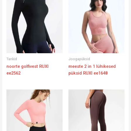
Tankid
Joogapüksid
noorte golfivest RUXI
meeste 2 in 1 lühikesed
ee2562
püksid RUXI ee1648