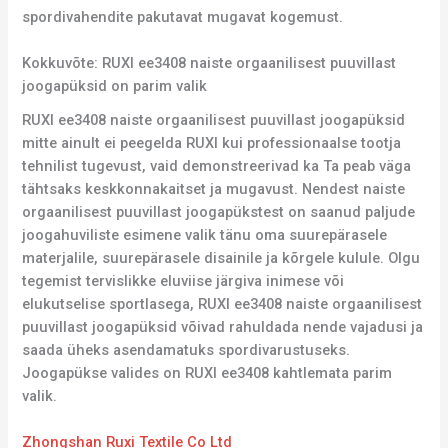
spordivahendite pakutavat mugavat kogemust.
Kokkuvõte: RUXI ee3408 naiste orgaanilisest puuvillast
joogapüksid on parim valik
RUXI ee3408 naiste orgaanilisest puuvillast joogapüksid
mitte ainult ei peegelda RUXI kui professionaalse tootja
tehnilist tugevust, vaid demonstreerivad ka Ta peab väga
tähtsaks keskkonnakaitset ja mugavust. Nendest naiste
orgaanilisest puuvillast joogapükstest on saanud paljude
joogahuviliste esimene valik tänu oma suurepärasele
materjalile, suurepärasele disainile ja kõrgele kulule. Olgu
tegemist tervislikke eluviise järgiva inimese või
elukutselise sportlasega, RUXI ee3408 naiste orgaanilisest
puuvillast joogapüksid võivad rahuldada nende vajadusi ja
saada üheks asendamatuks spordivarustuseks.
Joogapükse valides on RUXI ee3408 kahtlemata parim
valik.
Zhongshan Ruxi Textile Co Ltd