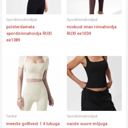
Spordirinnahoidjad
Spordirinnahoidjad
polsterdamata
niiskust imav rinnahoidja
spordirinnahoidja RUXI
RUXI ee1034
ee1389
Tankid
Spordirinnahoidjad
meeste golfivest 1 4 lukuga
naiste suure mõjuga