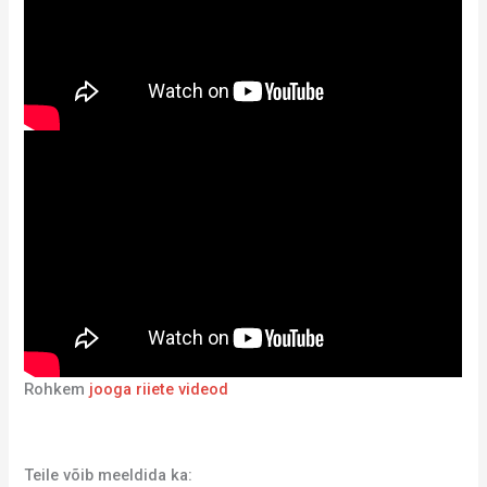
Rohkem
jooga riiete videod
Teile võib meeldida ka: