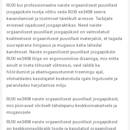
RUXI kui professionaalne naiste orgaanilisest puuvillast
joogapükste tootja võttis seda RUXI ee3408 seeria
kavandamisel ja tootmisel täielikult arvesse. Tarbijate
erinevad vajadused joogapraktikas. Need naiste
orgaanilisest puuvillast joogapüksid on valmistatud
kvaliteetsest orgaanilisest puuvillast materjalist, et tagada
suurepärane hingavus ja mugavus keha lähedal
kandmisel. Naiste orgaanilisest puuvillast joogapükste
RUXI ee3408 lõige on ergonoomilise disainiga, mis mitte
ainult ei toeta tõhusalt võtmeosi, vaid väldib ka
hõõrdumist ja ebamugavustunnet treeningu ajal,
võimaldades kasutajatel keskenduda igale liigutusele ja
parandades harjutamise mõju.
RUXI ee3408 naiste orgaanilisest puuvillast joogapüksid,
mis pööravad võrdselt tähelepanu keskkonnakaitsele ja
mugavusele
RUXI ee3408 naiste orgaanilisest puuvillast joogapüksid
on keskkonnasõbralik toode ja kasutatud orgaanilisest