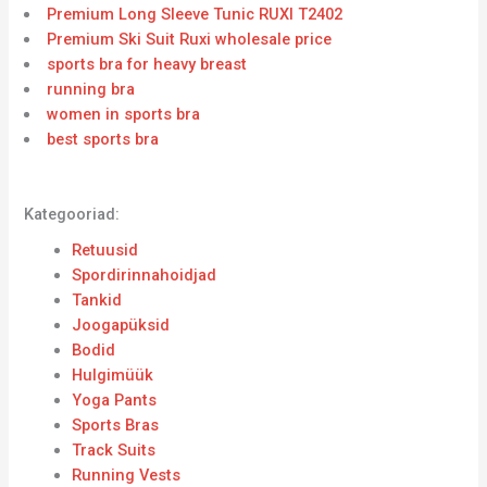
Premium Long Sleeve Tunic RUXI T2402
Premium Ski Suit Ruxi wholesale price
sports bra for heavy breast
running bra
women in sports bra
best sports bra
Kategooriad:
Retuusid
Spordirinnahoidjad
Tankid
Joogapüksid
Bodid
Hulgimüük
Yoga Pants
Sports Bras
Track Suits
Running Vests