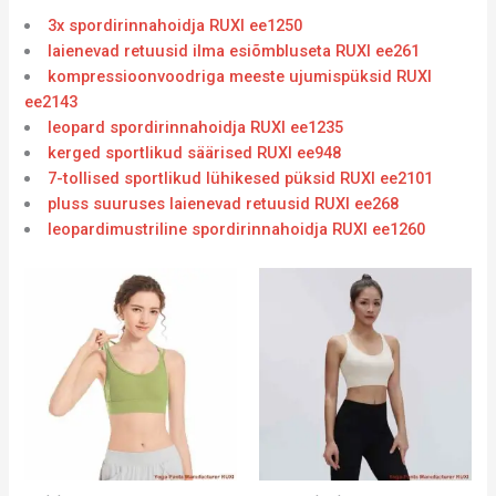
3x spordirinnahoidja RUXI ee1250
laienevad retuusid ilma esiõmbluseta RUXI ee261
kompressioonvoodriga meeste ujumispüksid RUXI
ee2143
leopard spordirinnahoidja RUXI ee1235
kerged sportlikud säärised RUXI ee948
7-tollised sportlikud lühikesed püksid RUXI ee2101
pluss suuruses laienevad retuusid RUXI ee268
leopardimustriline spordirinnahoidja RUXI ee1260