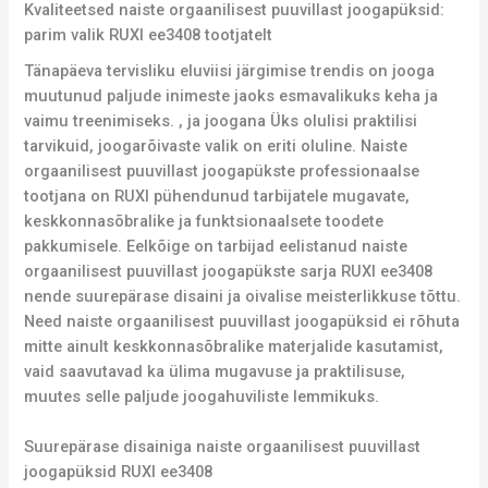
Kvaliteetsed naiste orgaanilisest puuvillast joogapüksid:
parim valik RUXI ee3408 tootjatelt
Tänapäeva tervisliku eluviisi järgimise trendis on jooga
muutunud paljude inimeste jaoks esmavalikuks keha ja
vaimu treenimiseks. , ja joogana Üks olulisi praktilisi
tarvikuid, joogarõivaste valik on eriti oluline. Naiste
orgaanilisest puuvillast joogapükste professionaalse
tootjana on RUXI pühendunud tarbijatele mugavate,
keskkonnasõbralike ja funktsionaalsete toodete
pakkumisele. Eelkõige on tarbijad eelistanud naiste
orgaanilisest puuvillast joogapükste sarja RUXI ee3408
nende suurepärase disaini ja oivalise meisterlikkuse tõttu.
Need naiste orgaanilisest puuvillast joogapüksid ei rõhuta
mitte ainult keskkonnasõbralike materjalide kasutamist,
vaid saavutavad ka ülima mugavuse ja praktilisuse,
muutes selle paljude joogahuviliste lemmikuks.
Suurepärase disainiga naiste orgaanilisest puuvillast
joogapüksid RUXI ee3408