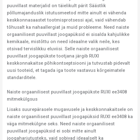
puuvillast materjalid on täielikult pärit Säästlik
põllumajanduslik istutusmeetod mitte ainult ei vähenda
keskkonnasaastet tootmisprotsessi ajal, vaid vähendab
tõhusalt ka nahaallergiat ja muid probleeme. Need naiste
orgaanilisest puuvillast joogapüksid ei sisalda kahjulikke
kemikaale, mistõttu on need ideaalne valik neile, kes
otsivad tervislikku eluviisi. Selle naiste orgaanilisest
puuvillast joogapükste tootjana järgib RUXI
keskkonnakaitse põhikontseptsiooni ja tutvustab pidevalt
uusi tooteid, et tagada iga toote vastavus kõrgeimatele
standarditele.
Naiste orgaanilisest puuvillast joogapükste RUXI ee3408
mitmekülgsus
Lisaks suurepärasele mugavusele ja keskkonnakaitsele on
naiste orgaanilisest puuvillast joogapüksid RUXI ee3408 ka
väga mitmekülgne seks. Need naiste orgaanilisest
puuvillast joogapüksid ei sobi mitte ainult
joogaharjutusteks, vaid sobivad ideaalselt ka