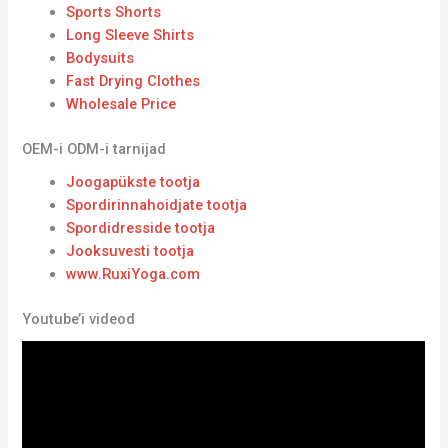
Sports Shorts
Long Sleeve Shirts
Bodysuits
Fast Drying Clothes
Wholesale Price
OEM-i ODM-i tarnijad
Joogapükste tootja
Spordirinnahoidjate tootja
Spordidresside tootja
Jooksuvesti tootja
www.RuxiYoga.com
Youtube’i videod