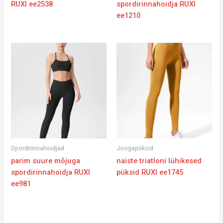
RUXI ee2538
spordirinnahoidja RUXI
ee1210
Spordirinnahoidjad
Joogapüksid
parim suure mõjuga
naiste triatloni lühikesed
spordirinnahoidja RUXI
püksid RUXI ee1745
ee981