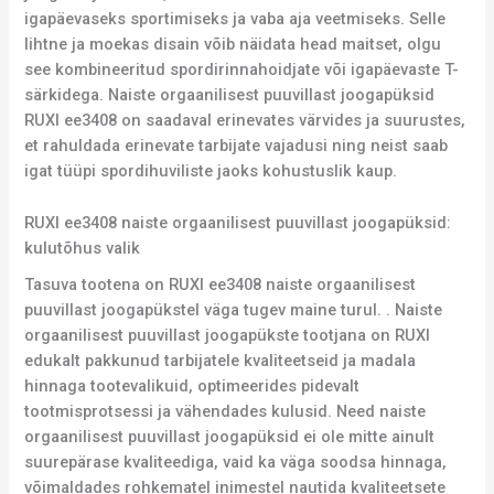
igapäevaseks sportimiseks ja vaba aja veetmiseks. Selle
lihtne ja moekas disain võib näidata head maitset, olgu
see kombineeritud spordirinnahoidjate või igapäevaste T-
särkidega. Naiste orgaanilisest puuvillast joogapüksid
RUXI ee3408 on saadaval erinevates värvides ja suurustes,
et rahuldada erinevate tarbijate vajadusi ning neist saab
igat tüüpi spordihuviliste jaoks kohustuslik kaup.
RUXI ee3408 naiste orgaanilisest puuvillast joogapüksid:
kulutõhus valik
Tasuva tootena on RUXI ee3408 naiste orgaanilisest
puuvillast joogapükstel väga tugev maine turul. . Naiste
orgaanilisest puuvillast joogapükste tootjana on RUXI
edukalt pakkunud tarbijatele kvaliteetseid ja madala
hinnaga tootevalikuid, optimeerides pidevalt
tootmisprotsessi ja vähendades kulusid. Need naiste
orgaanilisest puuvillast joogapüksid ei ole mitte ainult
suurepärase kvaliteediga, vaid ka väga soodsa hinnaga,
võimaldades rohkematel inimestel nautida kvaliteetsete