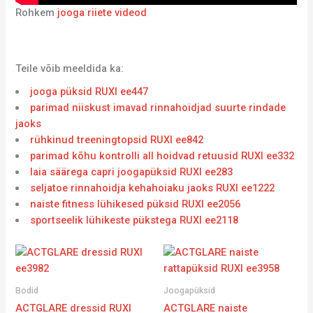
Rohkem
jooga riiete videod
Teile võib meeldida ka:
jooga püksid RUXI ee447
parimad niiskust imavad rinnahoidjad suurte rindade
jaoks
rühkinud treeningtopsid RUXI ee842
parimad kõhu kontrolli all hoidvad retuusid RUXI ee332
laia säärega capri joogapüksid RUXI ee283
seljatoe rinnahoidja kehahoiaku jaoks RUXI ee1222
naiste fitness lühikesed püksid RUXI ee2056
sportseelik lühikeste pükstega RUXI ee2118
Bodid
Joogapüksid
ACTGLARE dressid RUXI
ACTGLARE naiste