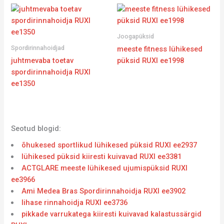
Joogapüksid
Spordirinnahoidjad
meeste fitness lühikesed
juhtmevaba toetav
püksid RUXI ee1998
spordirinnahoidja RUXI
ee1350
Seotud blogid:
õhukesed sportlikud lühikesed püksid RUXI ee2937
lühikesed püksid kiiresti kuivavad RUXI ee3381
ACTGLARE meeste lühikesed ujumispüksid RUXI
ee3966
Ami Medea Bras Spordirinnahoidja RUXI ee3902
lihase rinnahoidja RUXI ee3736
pikkade varrukatega kiiresti kuivavad kalastussärgid