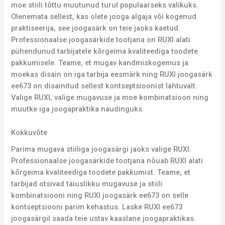
moe stiili tõttu muutunud turul populaarseks valikuks.
Olenemata sellest, kas olete jooga algaja või kogenud
praktiseerija, see joogasärk on teie jaoks kaetud.
Professionaalse joogasärkide tootjana on RUXI alati
pühendunud tarbijatele kõrgeima kvaliteediga toodete
pakkumisele. Teame, et mugav kandmiskogemus ja
moekas disain on iga tarbija eesmärk ning RUXI joogasärk
ee673 on disainitud sellest kontseptsioonist lähtuvalt.
Valige RUXI, valige mugavuse ja moe kombinatsioon ning
muutke iga joogapraktika naudinguks.
Kokkuvõte
Parima mugava stiiliga joogasärgi jaoks valige RUXI.
Professionaalse joogasärkide tootjana nõuab RUXI alati
kõrgeima kvaliteediga toodete pakkumist. Teame, et
tarbijad otsivad täiuslikku mugavuse ja stiili
kombinatsiooni ning RUXI joogasärk ee673 on selle
kontseptsiooni parim kehastus. Laske RUXI ee673
joogasärgil saada teie ustav kaaslane joogapraktikas.