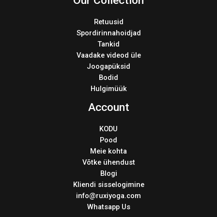
Our Collection
Retuusid
Spordirinnahoidjad
Tankid
Vaadake videod üle
Joogapüksid
Bodid
Hulgimüük
Account
KODU
Pood
Meie kohta
Võtke ühendust
Blogi
Kliendi sisselogimine
info@ruxiyoga.com
Whatsapp Us