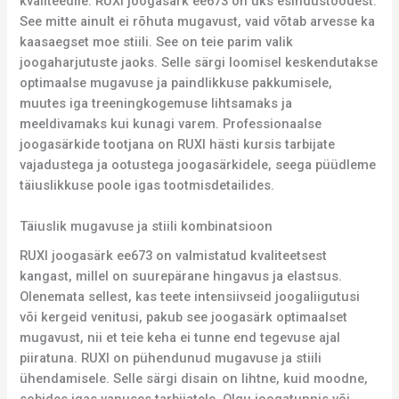
kvaliteedile. RUXI joogasärk ee673 on üks esindustöödest.
See mitte ainult ei rõhuta mugavust, vaid võtab arvesse ka
kaasaegset moe stiili. See on teie parim valik
joogaharjutuste jaoks. Selle särgi loomisel keskendutakse
optimaalse mugavuse ja paindlikkuse pakkumisele,
muutes iga treeningkogemuse lihtsamaks ja
meeldivamaks kui kunagi varem. Professionaalse
joogasärkide tootjana on RUXI hästi kursis tarbijate
vajadustega ja ootustega joogasärkidele, seega püüdleme
täiuslikkuse poole igas tootmisdetailides.
Täiuslik mugavuse ja stiili kombinatsioon
RUXI joogasärk ee673 on valmistatud kvaliteetsest
kangast, millel on suurepärane hingavus ja elastsus.
Olenemata sellest, kas teete intensiivseid joogaliigutusi
või kergeid venitusi, pakub see joogasärk optimaalset
mugavust, nii et teie keha ei tunne end tegevuse ajal
piiratuna. RUXI on pühendunud mugavuse ja stiili
ühendamisele. Selle särgi disain on lihtne, kuid moodne,