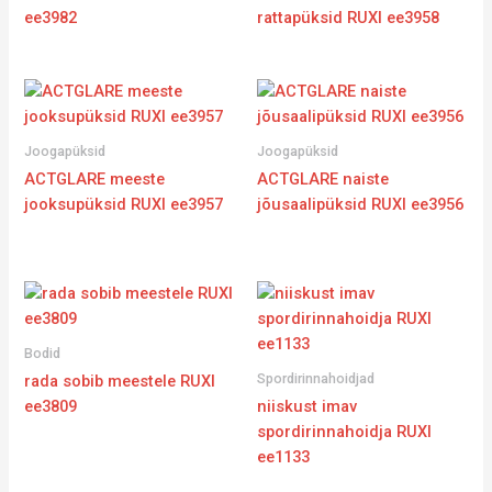
ee3982
rattapüksid RUXI ee3958
Joogapüksid
Joogapüksid
ACTGLARE meeste
ACTGLARE naiste
jooksupüksid RUXI ee3957
jõusaalipüksid RUXI ee3956
Bodid
Spordirinnahoidjad
rada sobib meestele RUXI
ee3809
niiskust imav
spordirinnahoidja RUXI
ee1133