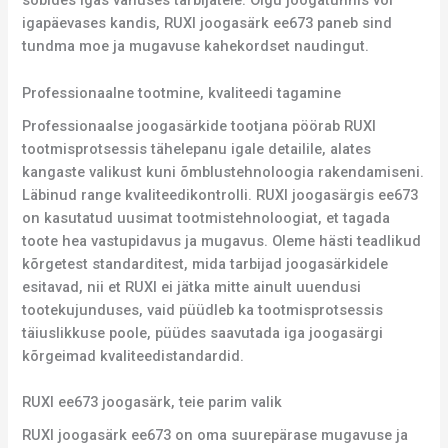
sobides igas vanuses tarbijatele. Olgu joogatunnis või
igapäevases kandis, RUXI joogasärk ee673 paneb sind
tundma moe ja mugavuse kahekordset naudingut.
Professionaalne tootmine, kvaliteedi tagamine
Professionaalse joogasärkide tootjana pöörab RUXI
tootmisprotsessis tähelepanu igale detailile, alates
kangaste valikust kuni õmblustehnoloogia rakendamiseni.
Läbinud range kvaliteedikontrolli. RUXI joogasärgis ee673
on kasutatud uusimat tootmistehnoloogiat, et tagada
toote hea vastupidavus ja mugavus. Oleme hästi teadlikud
kõrgetest standarditest, mida tarbijad joogasärkidele
esitavad, nii et RUXI ei jätka mitte ainult uuendusi
tootekujunduses, vaid püüdleb ka tootmisprotsessis
täiuslikkuse poole, püüdes saavutada iga joogasärgi
kõrgeimad kvaliteedistandardid.
RUXI ee673 joogasärk, teie parim valik
RUXI joogasärk ee673 on oma suurepärase mugavuse ja