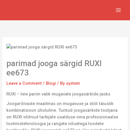
Skip
to
content
parimad jooga särgid RUXI
ee673
Leave a Comment
/
Blogi
/ By
system
RUXI – teie parim valik mugavate joogasärkide jaoks
Joogarõivaste maailmas on mugavuse ja stiili täiuslik
kombinatsioon ülioluline. Tuntud joogasärkide tootjana
on RUXI võitnud tarbijate usalduse oma professionaalse
tootmistehnoloogia ja rangete nõuetega toodete