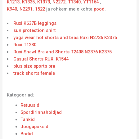
K1213
,
K1335
,
K1373
,
N2272
,
T1340
,
YT1164
,
K940
,
N2291
,
1522
ja rohkem meie kohta
pood
.
Ruxi K637B leggings
sun protection shirt
yoga wear hot shorts and bras Ruxi N2736 K2375
Ruxi T1230
Ruxi Shawl Bra and Shorts T2408 N2376 K2375
Casual Shorts RUXI K1544
plus size sports bra
track shorts female
Kategooriad:
Retuusid
Spordirinnahoidjad
Tankid
Joogapüksid
Bodid