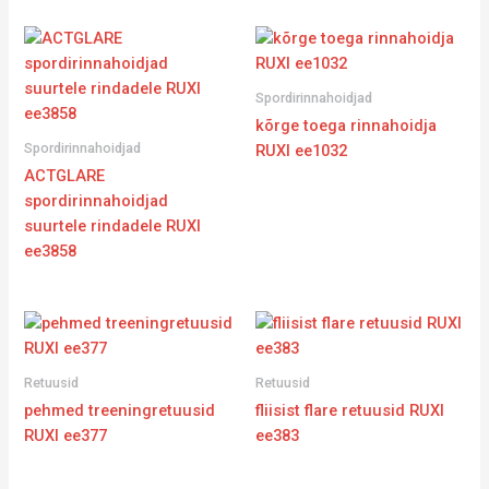
Spordirinnahoidjad
kõrge toega rinnahoidja
Spordirinnahoidjad
RUXI ee1032
ACTGLARE
spordirinnahoidjad
suurtele rindadele RUXI
ee3858
Retuusid
Retuusid
pehmed treeningretuusid
fliisist flare retuusid RUXI
RUXI ee377
ee383