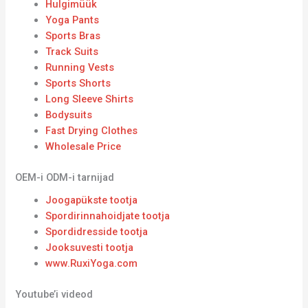
Hulgimüük
Yoga Pants
Sports Bras
Track Suits
Running Vests
Sports Shorts
Long Sleeve Shirts
Bodysuits
Fast Drying Clothes
Wholesale Price
OEM-i ODM-i tarnijad
Joogapükste tootja
Spordirinnahoidjate tootja
Spordidresside tootja
Jooksuvesti tootja
www.RuxiYoga.com
Youtube’i videod