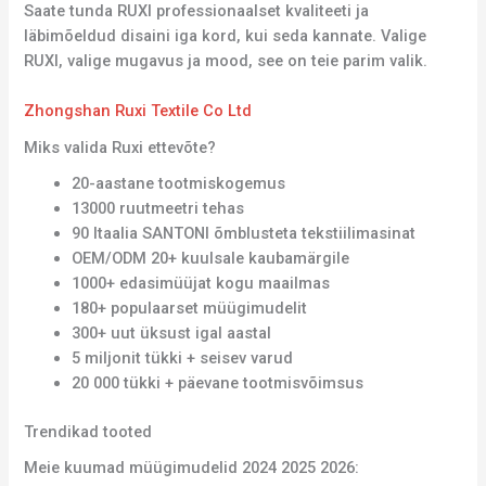
Saate tunda RUXI professionaalset kvaliteeti ja
läbimõeldud disaini iga kord, kui seda kannate. Valige
RUXI, valige mugavus ja mood, see on teie parim valik.
Zhongshan Ruxi Textile Co Ltd
Miks valida Ruxi ettevõte?
20-aastane tootmiskogemus
13000 ruutmeetri tehas
90 Itaalia SANTONI õmblusteta tekstiilimasinat
OEM/ODM 20+ kuulsale kaubamärgile
1000+ edasimüüjat kogu maailmas
180+ populaarset müügimudelit
300+ uut üksust igal aastal
5 miljonit tükki + seisev varud
20 000 tükki + päevane tootmisvõimsus
Trendikad tooted
Meie kuumad müügimudelid 2024 2025 2026: