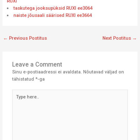
RUXI
taskutega jooksupüksid RUXI ee3064
naiste jõusaali säärised RUXI ee3664
←
Previous Postitus
Next Postitus
→
Leave a Comment
Sinu e-postiaadressi ei avaldata.
Nõutavad väljad on
tähistatud
*
-ga
Type
here..