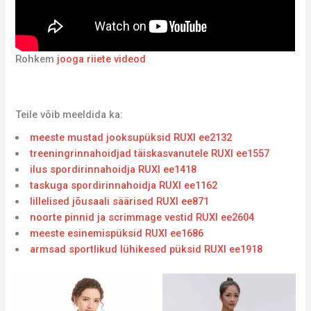
Rohkem
jooga riiete videod
Teile võib meeldida ka:
meeste mustad jooksupüksid RUXI ee2132
treeningrinnahoidjad täiskasvanutele RUXI ee1557
ilus spordirinnahoidja RUXI ee1418
taskuga spordirinnahoidja RUXI ee1162
lillelised jõusaali säärised RUXI ee871
noorte pinnid ja scrimmage vestid RUXI ee2604
meeste esinemispüksid RUXI ee1686
armsad sportlikud lühikesed püksid RUXI ee1918