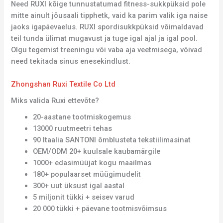
Need RUXI kõige tunnustatumad fitness-sukkpüksid pole
mitte ainult jõusaali tipphetk, vaid ka parim valik iga naise
jaoks igapäevaelus. RUXI spordisukkpüksid võimaldavad
teil tunda ülimat mugavust ja tuge igal ajal ja igal pool.
Olgu tegemist treeningu või vaba aja veetmisega, võivad
need tekitada sinus enesekindlust.
Zhongshan Ruxi Textile Co Ltd
Miks valida Ruxi ettevõte?
20-aastane tootmiskogemus
13000 ruutmeetri tehas
90 Itaalia SANTONI õmblusteta tekstiilimasinat
OEM/ODM 20+ kuulsale kaubamärgile
1000+ edasimüüjat kogu maailmas
180+ populaarset müügimudelit
300+ uut üksust igal aastal
5 miljonit tükki + seisev varud
20 000 tükki + päevane tootmisvõimsus