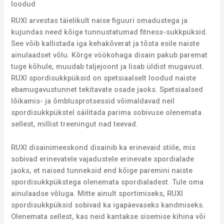
loodud
RUXI arvestas täielikult naise figuuri omadustega ja
kujundas need kõige tunnustatumad fitness-sukkpüksid.
See võib kallistada iga kehakõverat ja tõsta esile naiste
ainulaadset võlu. Kõrge vöökohaga disain pakub paremat
tuge kõhule, muudab taljejoont ja lisab üldist mugavust.
RUXI spordisukkpüksid on spetsiaalselt loodud naiste
ebamugavustunnet tekitavate osade jaoks. Spetsiaalsed
lõikamis- ja õmblusprotsessid võimaldavad neil
spordisukkpükstel säilitada parima sobivuse olenemata
sellest, millist treeningut nad teevad.
RUXI disainimeeskond disainib ka erinevaid stiile, mis
sobivad erinevatele vajadustele erinevate spordialade
jaoks, et naised tunneksid end kõige paremini naiste
spordisukkpükstega olenemata spordialadest. Tule oma
ainulaadse võluga. Mitte ainult sportimiseks, RUXI
spordisukkpüksid sobivad ka igapäevaseks kandmiseks.
Olenemata sellest, kas neid kantakse sisemise kihina või