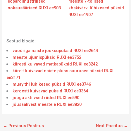
leopardimustrilised
meeste 7-tollised
jooksusäärised RUXI ee903
khakivärvi lühikesed püksid
RUXI ee1907
Seotud blogid:
voodriga naiste jooksupüksid RUXI ee2644
meeste ujumispüksid RUXI ee3752
kiiresti kuivavad matkapüksid RUXI ee3242
kiirelt kuivavad naiste pluss suuruses püksid RUXI
ee3171
muay thi lühikesed püksid RUXI ee3746
kergesti kuivavad püksid RUXI ee3364
jooga aktiivsed riided RUXI ee590
jõusaalivest meestele RUXI ee3820
←
Previous Postitus
Next Postitus
→