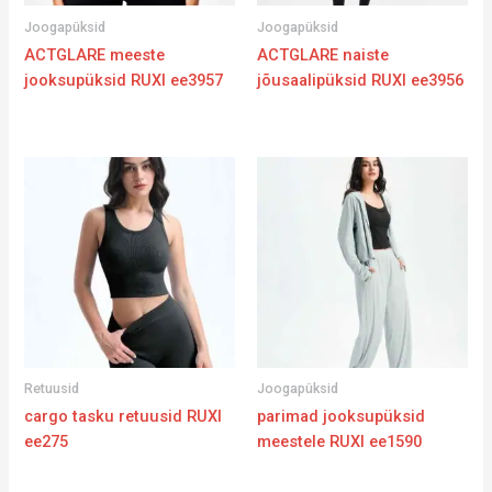
Joogapüksid
Joogapüksid
ACTGLARE meeste
ACTGLARE naiste
jooksupüksid RUXI ee3957
jõusaalipüksid RUXI ee3956
Retuusid
Joogapüksid
cargo tasku retuusid RUXI
parimad jooksupüksid
ee275
meestele RUXI ee1590