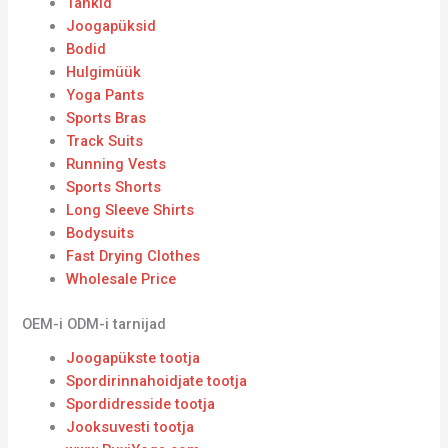
Tankid
Joogapüksid
Bodid
Hulgimüük
Yoga Pants
Sports Bras
Track Suits
Running Vests
Sports Shorts
Long Sleeve Shirts
Bodysuits
Fast Drying Clothes
Wholesale Price
OEM-i ODM-i tarnijad
Joogapükste tootja
Spordirinnahoidjate tootja
Spordidresside tootja
Jooksuvesti tootja