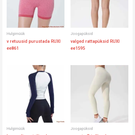
Hulgimüük
Joogapüksid
v retuusid purustada RUXI
valged rattapüksid RUXI
ee861
ee1595
Hulgimüük
Joogapüksid