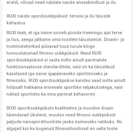
eraldi, võivad need näidata naiste enesekindlust ja ilu.
RUXI naiste spordisukkpüksid: tervise ja ilu täiuslik
kehastus
RUXI teab, et iga naine soovib püsida treeningu ajal terve
ja ilus, seega jätkame oma toodete täiustamist. Disaini- ja
tootmistehnikad püüavad tuua turule kõige
tunnustatumad fitness-sukkpüksid. Need RUXI
spordisukkpüksid ei vasta mitte ainult parimatele
funktsionaalsuse standarditele, vaid on ka täiuslikud
kaaslased iga naise igapäevaseks sportimiseks ja
fitnessiks. RUXI spordisukkpükse kandes saad mitte ainult
hõlpsalt hakkama erinevate sportlike väljakutsetega, vaid
näitad sportides ka oma parimat kehavormi.
RUXI spordisukkpükste kvaliteetne ja moodne disain
täiendavad üksteist, muutes need fitness-sukkpüksid
paljude naisspordihuviliste jaoks esimeseks valikuks. Nii
algajad kui ka kogenud fitnessihuvilised on selle toote