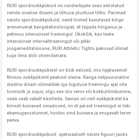
RUXI spordisukkpüksid on naistarbijate seas eelistatud
nende oivalise disaini ja tõhusa jõudluse tõttu. Parimad
naiste spordisukkpüksid, need tooted kasutavad kõige
arenenumat kangatehnoloogiat, et tagada hingavus ja
pehmus intensiivsel treeningul. Ükskõik, kas teete
intensiivset intervalltreeningut või pikki
joogameditatsioone, RUXI Athletic Tights pakuvad ülimat
tuge ilma stiili ohverdamata.
RUXI spordisukkpükstel on kõik eelised, mis tipptasemel
fitness-sukkpükstel peaksid olema. Kanga neljasuunaline
elastne disain võimaldab iga liigutuse treeningu ajal olla
loomulik ja sujuv, olgu see siis veniv või kokkutõmbumine,
seda saab vabalt käsitleda. Samas on neil sukkpükstel ka
kiiresti kuivavad omadused, nii et pärast treeningut ei teki
ebamugavustunnet, hoides sind kuivana ja mugavalt terve
päeva.
RUXI spordisukkpüksid: spetsiaalselt naiste figuuri jaoks