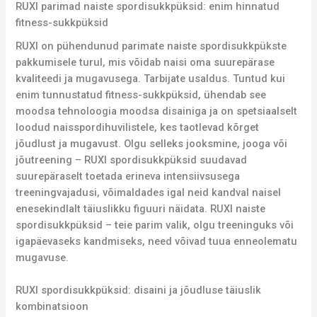
RUXI parimad naiste spordisukkpüksid: enim hinnatud
fitness-sukkpüksid
RUXI on pühendunud parimate naiste spordisukkpükste
pakkumisele turul, mis võidab naisi oma suurepärase
kvaliteedi ja mugavusega. Tarbijate usaldus. Tuntud kui
enim tunnustatud fitness-sukkpüksid, ühendab see
moodsa tehnoloogia moodsa disainiga ja on spetsiaalselt
loodud naisspordihuvilistele, kes taotlevad kõrget
jõudlust ja mugavust. Olgu selleks jooksmine, jooga või
jõutreening – RUXI spordisukkpüksid suudavad
suurepäraselt toetada erineva intensiivsusega
treeningvajadusi, võimaldades igal neid kandval naisel
enesekindlalt täiuslikku figuuri näidata. RUXI naiste
spordisukkpüksid – teie parim valik, olgu treeninguks või
igapäevaseks kandmiseks, need võivad tuua enneolematu
mugavuse.
RUXI spordisukkpüksid: disaini ja jõudluse täiuslik
kombinatsioon