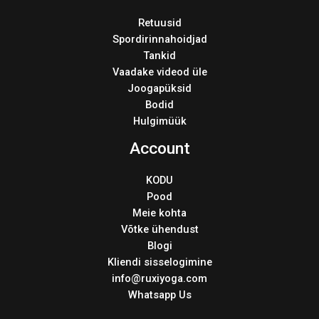
Retuusid
Spordirinnahoidjad
Tankid
Vaadake videod üle
Joogapüksid
Bodid
Hulgimüük
Account
KODU
Pood
Meie kohta
Võtke ühendust
Blogi
Kliendi sisselogimine
info@ruxiyoga.com
Whatsapp Us