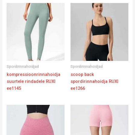
Spordirinnahoidjad
Spordirinnahoidjad
kompressioonrinnahoidja
scoop back
suurtele rindadele RUXI
spordirinnahoidja RUXI
ee1145
ee1266