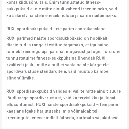
kohta kiidusõnu täis. Enim tunnustatud fitness-
sukkpüksid ei ole mitte ainult vahend treenimiseks, vaid
ka salarelv naistele enesekindluse ja sarmi näitamiseks.
RUXI spordisukkpüksid: teie parim spordikaaslane
RUXI parimad naiste spordisukkpüksid on hoolikalt
disainitud ja rangelt testitud tagamaks, et iga naine
tunneb treeningu ajal parimat mugavust ja tuge. Turu ühe
tunnustatuima fitness-sukkpüksina ühendab RUXI
kvaliteeti ja ilu, mitte ainult ei vasta naiste kõrgetele
spordivarustuse standarditele, vaid muutub ka moe
sünonüümiks.
RUXI spordisukkpüksid valides ei vali te mitte ainult suure
jõudlusega spordivarustust, vaid ka tervislikku ja ilusat
ellusuhtumist. RUXI naiste spordisukkpüksid – teie parim
kaaslane igaks harjutuseks, mis võimaldab teil
treeningutel enesekindlalt õitseda, kartmata väljakutseid.