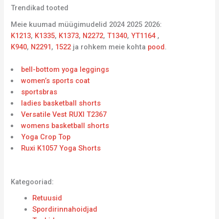
Trendikad tooted
Meie kuumad müügimudelid 2024 2025 2026:
K1213
,
K1335
,
K1373
,
N2272
,
T1340
,
YT1164
,
K940
,
N2291
,
1522
ja rohkem meie kohta
pood
.
bell-bottom yoga leggings
women’s sports coat
sportsbras
ladies basketball shorts
Versatile Vest RUXI T2367
womens basketball shorts
Yoga Crop Top
Ruxi K1057 Yoga Shorts
Kategooriad:
Retuusid
Spordirinnahoidjad