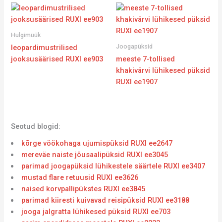
Hulgimüük
Joogapüksid
leopardimustrilised
jooksusäärised RUXI ee903
meeste 7-tollised
khakivärvi lühikesed püksid
RUXI ee1907
Seotud blogid:
kõrge vöökohaga ujumispüksid RUXI ee2647
mereväe naiste jõusaalipüksid RUXI ee3045
parimad joogapüksid lühikestele säärtele RUXI ee3407
mustad flare retuusid RUXI ee3626
naised korvpallipükstes RUXI ee3845
parimad kiiresti kuivavad reisipüksid RUXI ee3188
jooga jalgratta lühikesed püksid RUXI ee703