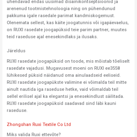
ühendavad endas uusimad disainikontseptsioonid ja
arenenud tootmistehnoloogia ning on pühendunud
pakkuma igale rasedale parimat kandmiskogemust.
Olenemata sellest, kas käite joogatunnis või igapäevaelus,
on RUXI rasedate joogapüksid teie parim partner, muutes
teid raseduse ajal enesekindlaks ja ilusaks.
Järeldus
RUXI rasedate joogapüksid on toode, mis mõistab tõeliselt
rasedate vajadusi. Mugavusest moeni on RUXI ee3558
lühikesed püksid näidanud oma ainulaadseid eeliseid.
RUXI rasedate joogapükste valimine ei võimalda teil mitte
ainult nautida iga raseduse hetke, vaid võimaldab teil
sellel erilisel ajal ka elegantsi ja enesekindlust säilitada.
RUXI rasedate joogapüksid saadavad sind läbi kauni
raseduse.
Zhongshan Ruxi Textile Co Ltd
Miks valida Ruxi ettevõte?