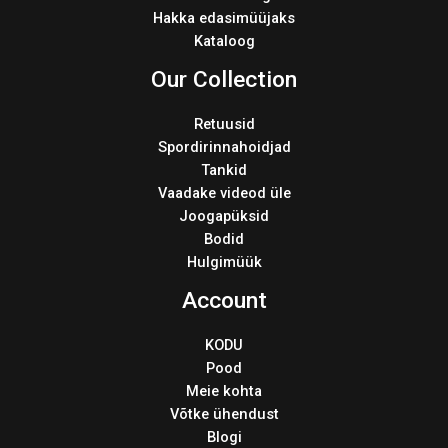
Hakka edasimüüjaks
Kataloog
Our Collection
Retuusid
Spordirinnahoidjad
Tankid
Vaadake videod üle
Joogapüksid
Bodid
Hulgimüük
Account
KODU
Pood
Meie kohta
Võtke ühendust
Blogi