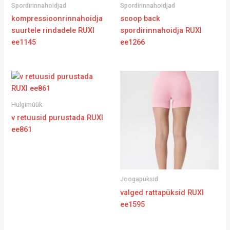
Spordirinnahoidjad
Spordirinnahoidjad
kompressioonrinnahoidja
scoop back
suurtele rindadele RUXI
spordirinnahoidja RUXI
ee1145
ee1266
Hulgimüük
v retuusid purustada RUXI
ee861
Joogapüksid
valged rattapüksid RUXI
ee1595