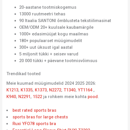
20-aastane tootmiskogemus
13000 ruutmeetri tehas
90 Itaalia SANTONI õmblusteta tekstiilimasinat
OEM/ODM 20+ kuulsale kaubamärgile
1000+ edasimüüjat kogu maailmas
180+ populaarset müügimudelit
300+ uut üksust igal aastal
5 miljonit tükki + seisev varud
20 000 tükki + päevane tootmisvõimsus
Trendikad tooted
Meie kuumad müügimudelid 2024 2025 2026:
K1213
,
K1335
,
K1373
,
N2272
,
T1340
,
YT1164
,
K940
,
N2291
,
1522
ja rohkem meie kohta
pood
.
best rated sports bras
sports bras for large chests
Ruxi YFO78 sports bra