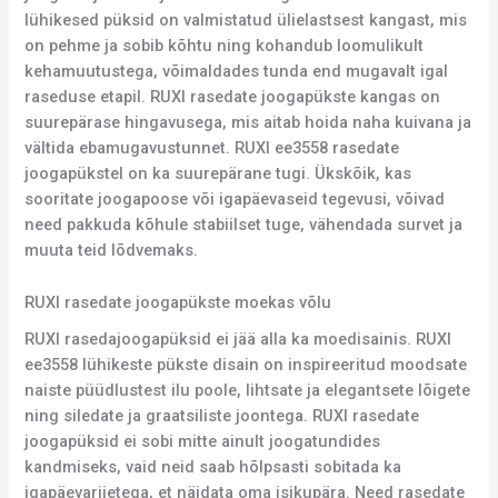
lühikesed püksid on valmistatud ülielastsest kangast, mis
on pehme ja sobib kõhtu ning kohandub loomulikult
kehamuutustega, võimaldades tunda end mugavalt igal
raseduse etapil. RUXI rasedate joogapükste kangas on
suurepärase hingavusega, mis aitab hoida naha kuivana ja
vältida ebamugavustunnet. RUXI ee3558 rasedate
joogapükstel on ka suurepärane tugi. Ükskõik, kas
sooritate joogapoose või igapäevaseid tegevusi, võivad
need pakkuda kõhule stabiilset tuge, vähendada survet ja
muuta teid lõdvemaks.
RUXI rasedate joogapükste moekas võlu
RUXI rasedajoogapüksid ei jää alla ka moedisainis. RUXI
ee3558 lühikeste pükste disain on inspireeritud moodsate
naiste püüdlustest ilu poole, lihtsate ja elegantsete lõigete
ning siledate ja graatsiliste joontega. RUXI rasedate
joogapüksid ei sobi mitte ainult joogatundides
kandmiseks, vaid neid saab hõlpsasti sobitada ka
igapäevariietega, et näidata oma isikupära. Need rasedate