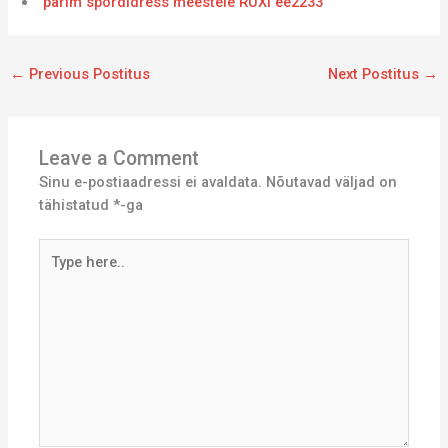
parim spordidress meestele RUXI ee2233
←
Previous Postitus
Next Postitus
→
Leave a Comment
Sinu e-postiaadressi ei avaldata.
Nõutavad väljad on
tähistatud
*
-ga
Type
here..