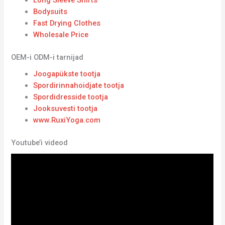
Long Sleeve Shirts
Bodysuits
Fast Drying Clothes
Wholesale Price
OEM-i ODM-i tarnijad
Joogapükste tootja
Spordirinnahoidjate tootja
Spordidresside tootja
Jooksuvesti tootja
www.RuxiYoga.com
Youtube’i videod