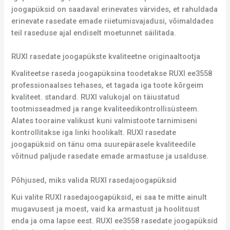
joogapüksid on saadaval erinevates värvides, et rahuldada
erinevate rasedate emade riietumisvajadusi, võimaldades
teil raseduse ajal endiselt moetunnet säilitada.
RUXI rasedate joogapükste kvaliteetne originaaltootja
Kvaliteetse raseda joogapüksina toodetakse RUXI ee3558
professionaalses tehases, et tagada iga toote kõrgeim
kvaliteet. standard. RUXI valukojal on täiustatud
tootmisseadmed ja range kvaliteedikontrollisüsteem.
Alates tooraine valikust kuni valmistoote tarnimiseni
kontrollitakse iga linki hoolikalt. RUXI rasedate
joogapüksid on tänu oma suurepärasele kvaliteedile
võitnud paljude rasedate emade armastuse ja usalduse.
Põhjused, miks valida RUXI rasedajoogapüksid
Kui valite RUXI rasedajoogapüksid, ei saa te mitte ainult
mugavusest ja moest, vaid ka armastust ja hoolitsust
enda ja oma lapse eest. RUXI ee3558 rasedate joogapüksid