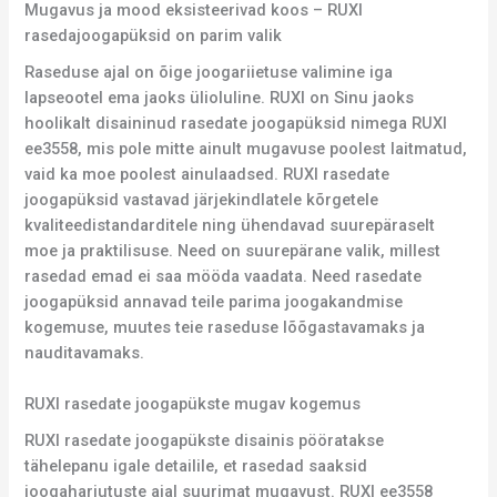
Mugavus ja mood eksisteerivad koos – RUXI
rasedajoogapüksid on parim valik
Raseduse ajal on õige joogariietuse valimine iga
lapseootel ema jaoks ülioluline. RUXI on Sinu jaoks
hoolikalt disaininud rasedate joogapüksid nimega RUXI
ee3558, mis pole mitte ainult mugavuse poolest laitmatud,
vaid ka moe poolest ainulaadsed. RUXI rasedate
joogapüksid vastavad järjekindlatele kõrgetele
kvaliteedistandarditele ning ühendavad suurepäraselt
moe ja praktilisuse. Need on suurepärane valik, millest
rasedad emad ei saa mööda vaadata. Need rasedate
joogapüksid annavad teile parima joogakandmise
kogemuse, muutes teie raseduse lõõgastavamaks ja
nauditavamaks.
RUXI rasedate joogapükste mugav kogemus
RUXI rasedate joogapükste disainis pööratakse
tähelepanu igale detailile, et rasedad saaksid
joogaharjutuste ajal suurimat mugavust. RUXI ee3558