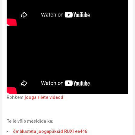
Rohkem
jooga riiete videod
Teile võib meeldida ka:
õmblusteta joogapüksid RUXI ee446