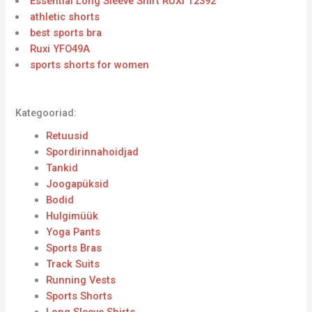
Essential Long Sleeve Shirt RUXI T2392
athletic shorts
best sports bra
Ruxi YFO49A
sports shorts for women
Kategooriad:
Retuusid
Spordirinnahoidjad
Tankid
Joogapüksid
Bodid
Hulgimüük
Yoga Pants
Sports Bras
Track Suits
Running Vests
Sports Shorts