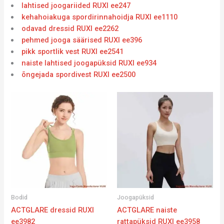
lahtised joogariided RUXI ee247
kehahoiakuga spordirinnahoidja RUXI ee1110
odavad dressid RUXI ee2262
pehmed jooga säärised RUXI ee396
pikk sportlik vest RUXI ee2541
naiste lahtised joogapüksid RUXI ee934
õngejada spordivest RUXI ee2500
Bodid
Joogapüksid
ACTGLARE dressid RUXI
ACTGLARE naiste
ee3982
rattapüksid RUXI ee3958