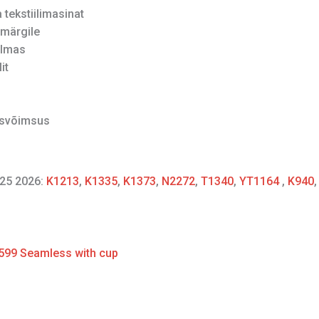
tekstiilimasinat
märgile
ilmas
it
isvõimsus
25 2026:
K1213
,
K1335
,
K1373
,
N2272
,
T1340
,
YT1164
,
K940
599 Seamless with cup