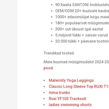
90 Itaalia SANTONI õmblusteta 
OEM/ODM 20+ kuulsale kauba
1000+ edasimüüjat kogu maa
180+ populaarset müügimudel
300+ uut üksust igal aastal
5 miljonit tükki + seisev varud
20 000 tükki + päevane tootm
Trendikad tooted
Meie kuumad müügimudelid 2024 20
pood
.
Maternity Yoga Leggings
Classic Long Sleeve Top RUXI T1
mma trunks
Ruxi YF103 Tracksuit
ladies swimming shorts