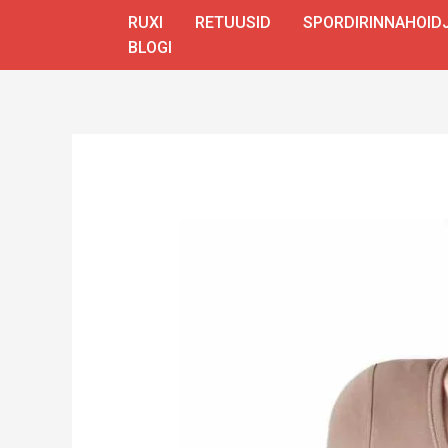
Skip
RUXI
RETUUSID
SPORDIRINNAHOID
to
BLOGI
content