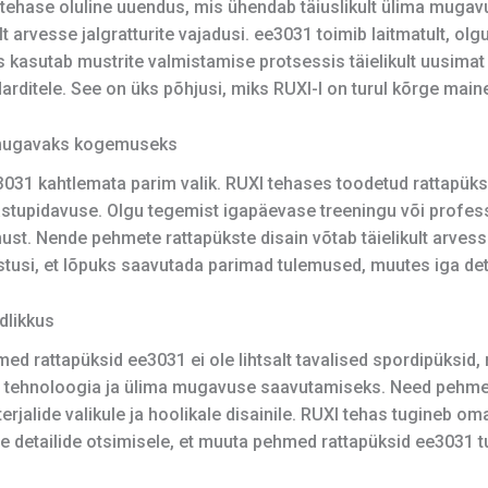
ehase oluline uuendus, mis ühendab täiuslikult ülima mugav
lt arvesse jalgratturite vajadusi. ee3031 toimib laitmatult, olg
 kasutab mustrite valmistamise protsessis täielikult uusimat 
arditele. See on üks põhjusi, miks RUXI-l on turul kõrge main
k mugavaks kogemuseks
3031 kahtlemata parim valik. RUXI tehases toodetud rattapüksid
stupidavuse. Olgu tegemist igapäevase treeningu või profes
. Nende pehmete rattapükste disain võtab täielikult arvesse
ustusi, et lõpuks saavutada parimad tulemused, muutes iga deta
dlikkus
ed rattapüksid ee3031 ei ole lihtsalt tavalised spordipüksid
el tehnoloogia ja ülima mugavuse saavutamiseks. Need pehme
alide valikule ja hoolikale disainile. RUXI tehas tugineb om
e detailide otsimisele, et muuta pehmed rattapüksid ee3031 t