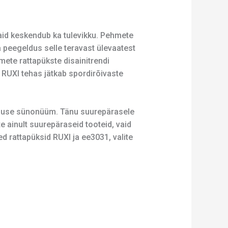
vaid keskendub ka tulevikku. Pehmete
 peegeldus selle teravast ülevaatest
ete rattapükste disainitrendi
t RUXI tehas jätkab spordirõivaste
dluse sünonüüm. Tänu suurepärasele
te ainult suurepäraseid tooteid, vaid
 rattapüksid RUXI ja ee3031, valite