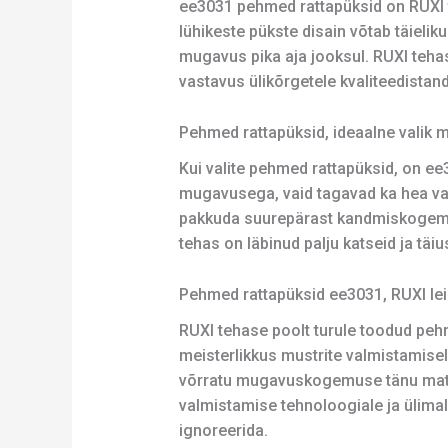
ee3031 pehmed rattapüksid on RUXI t
lühikeste pükste disain võtab täieliku
mugavus pika aja jooksul. RUXI tehas
vastavus ülikõrgetele kvaliteedistand
Pehmed rattapüksid, ideaalne vali
Kui valite pehmed rattapüksid, on ee
mugavusega, vaid tagavad ka hea va
pakkuda suurepärast kandmiskogemust
tehas on läbinud palju katseid ja täi
Pehmed rattapüksid ee3031, RUXI lei
RUXI tehase poolt turule toodud pehm
meisterlikkus mustrite valmistamis
võrratu mugavuskogemuse tänu materj
valmistamise tehnoloogiale ja ülimal
ignoreerida.