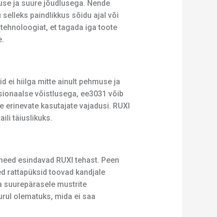
use ja suure jõudlusega. Nende
u selleks paindlikkus sõidu ajal või
tehnoloogiat, et tagada iga toote
e.
 ei hiilga mitte ainult pehmuse ja
sionaalse võistlusega, ee3031 võib
 erinevate kasutajate vajadusi. RUXI
ili täiuslikuks.
, need esindavad RUXI tehast. Peen
d rattapüksid toovad kandjale
a suurepärasele mustrite
urul olematuks, mida ei saa