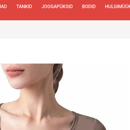
JAD
TANKID
JOOGAPÜKSID
BODID
HULGIMÜÜ