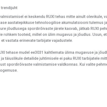
trendijuht
valmistamisel ei keskendu RUXI tehas mitte ainult olevikule, 
ase aastatepikkuse tehnoloogilise akumulatsiooni tulemus ja
re jõudlusega spordirõivaste järele kasvab, jätkab RUXI pehm
ule rohkem tooteid, millel on ülim mugavus ja jõudlus. Usun, e
et vastata erinevate tarbijate vajadustele.
UXI tehase mudel ee3031 kahtlemata ülima mugavuse ja jõu
 täiuslikule detailide juhtimisele ei paku RUXI tarbijatele mit
st spordirõivaste valmistamise valdkonnas. Kui valite pehmed
skogemuse.