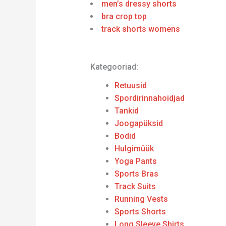
men’s dressy shorts
bra crop top
track shorts womens
Kategooriad:
Retuusid
Spordirinnahoidjad
Tankid
Joogapüksid
Bodid
Hulgimüük
Yoga Pants
Sports Bras
Track Suits
Running Vests
Sports Shorts
Long Sleeve Shirts