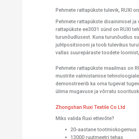
Pehmete rattapükste tulevik, RUXI on 
Pehmete rattapükste disainimisel ja 
rattapükste ee3031 sünd on RUXI teh
turunõudlusest. Kuna turunõudlus suu
juhtpositsiooni ja toob tulevikus tur
vallas suurepäraste toodete loomist, 
Pehmete rattapükste maailmas on R
mustrite valmistamise tehnoloogiale ja
demonstreerib ka oma tugevat tugevu
ülima mugavuse ja võrratu sooritu
Zhongshan Ruxi Textile Co Ltd
Miks valida Ruxi ettevõte?
20-aastane tootmiskogemus
13000 ruutmeetri tehas