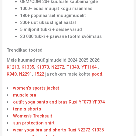
OEM/ODM 20+ kuulsale kaubamärgile
1000+ edasimüüjat kogu maailmas
180+ populaarset müügimudelit
300+ uut üksust igal aastal
5 miljonit tükki + seisev varud
20 000 tükki + päevane tootmisvõimsus
Trendikad tooted
Meie kuumad müügimudelid 2024 2025 2026:
K1213
,
K1335
,
K1373
,
N2272
,
T1340
,
YT1164
,
K940
,
N2291
,
1522
ja rohkem meie kohta
pood
.
women’s sports jacket
muscle bra
outfit yoga pants and bras Ruxi YF073 YF074
tennis shorts
Women’s Tracksuit
sun protection shirt
wear yoga bra and shorts Ruxi N2272 K1335