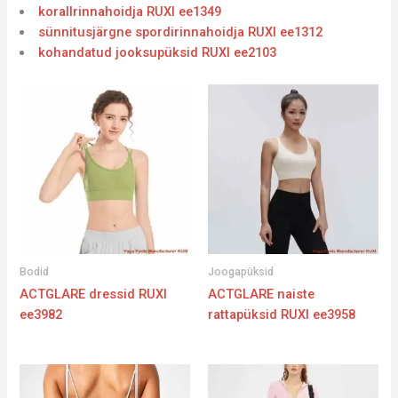
korallrinnahoidja RUXI ee1349
sünnitusjärgne spordirinnahoidja RUXI ee1312
kohandatud jooksupüksid RUXI ee2103
Bodid
Joogapüksid
ACTGLARE dressid RUXI
ACTGLARE naiste
ee3982
rattapüksid RUXI ee3958