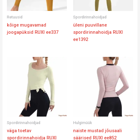
Retuusid
Spordirinnahoidjad
kõige mugavamad
üleni puuvillane
joogapüksid RUXI ee337
spordirinnahoidja RUXI
ee1392
Spordirinnahoidjad
Hulgimüük
väga toetav
naiste mustad jõusaali
spordirinnahoidja RUXI
säärised RUXI ee852