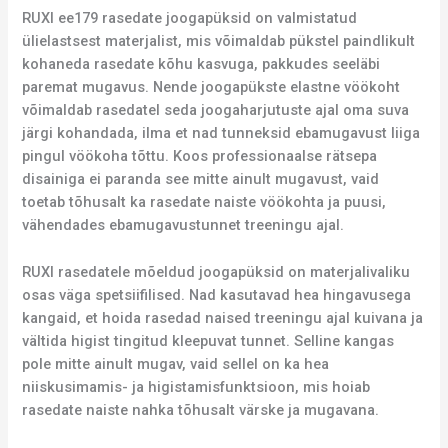
RUXI ee179 rasedate joogapüksid on valmistatud
ülielastsest materjalist, mis võimaldab pükstel paindlikult
kohaneda rasedate kõhu kasvuga, pakkudes seeläbi
paremat mugavus. Nende joogapükste elastne vöökoht
võimaldab rasedatel seda joogaharjutuste ajal oma suva
järgi kohandada, ilma et nad tunneksid ebamugavust liiga
pingul vöökoha tõttu. Koos professionaalse rätsepa
disainiga ei paranda see mitte ainult mugavust, vaid
toetab tõhusalt ka rasedate naiste vöökohta ja puusi,
vähendades ebamugavustunnet treeningu ajal.
RUXI rasedatele mõeldud joogapüksid on materjalivaliku
osas väga spetsiifilised. Nad kasutavad hea hingavusega
kangaid, et hoida rasedad naised treeningu ajal kuivana ja
vältida higist tingitud kleepuvat tunnet. Selline kangas
pole mitte ainult mugav, vaid sellel on ka hea
niiskusimamis- ja higistamisfunktsioon, mis hoiab
rasedate naiste nahka tõhusalt värske ja mugavana.