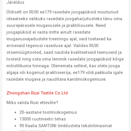
Järeldus
Üldiselt on RUXI ee179 rasedate joogapüksid muutunud
ideaalseks valikuks rasedate joogaharjutusteks tänu oma
suurepärasele mugavusele ja praktilisusele. Need
joogapüksid ei vasta mitte ainult rasedate
mugavusvajadustele treeningu ajal, vaid toetavad ka
erinevaid tegevusi raseduse ajal. Valides RUXI
otsemüügitooted, saad nautida kvaliteetseid teenuseid ja
tooteid ning osta oma lemmik rasedate joogapüksid kõige
mõistlikuma hinnaga. Olenemata sellest, kas olete jooga
algaja või kogenud praktiseerija, ee179 võib pakkuda igale
rasedale mugava ja nauditava kandmiskogemuse.
Zhongshan Ruxi Textile Co Ltd
Miks valida Ruxi ettevõte?
20-aastane tootmiskogemus
13000 ruutmeetri tehas
90 Itaalia SANTONI õmblusteta tekstiilimasinat