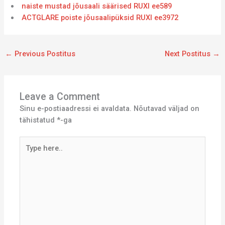
naiste mustad jõusaali säärised RUXI ee589
ACTGLARE poiste jõusaalipüksid RUXI ee3972
←
Previous Postitus
Next Postitus
→
Leave a Comment
Sinu e-postiaadressi ei avaldata.
Nõutavad väljad on
tähistatud
*
-ga
Type
here..