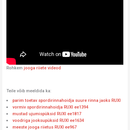
Rohkem
jooga riiete videod
Teile võib meeldida ka:
parim toetav spordirinnahoidja suure rinna jaoks RUXI
vormiv spordirinnahoidja RUXI ee1394
mustad ujumispüksid RUXI ee1817
voodriga jooksupüksid RUXI ee1634
meeste jooga riietus RUXI ee967