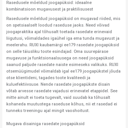
Rasedusele mõeldud joogapüksid: ideaalne
kombinatsioon mugavusest ja praktilisusest
Rasedusele mõeldud joogapüksid on mugavad riided, mis
on spetsiaalselt loodud raseduse jaoks. Need võivad
joogapraktika ajal tõhusalt toetada rasedate erinevaid
liigutusi, võimaldades igaühel iga ema tunda mugavust ja
meelerahu. RUXI kaubamärgi ee179 rasedate joogapüksid
on selle täiusliku toote esindajad. Oma suurepärase
mugavuse ja funktsionaalsusega on need joogapüksid
saanud paljude rasedate naiste esimeseks valikuks. RUXI
otsemüügimudel võimaldab igal ee179 joogapükstel jõuda
otse klientideni, tagades toote kvaliteedi ja
kuluefektiivsuse. Nende rasedate joogapükste disain
võtab arvesse rasedate vajadusi erinevatel etappidel. See
mitte ainult ei toeta tugevalt, vaid suudab ka tõhusalt
kohaneda muutustega raseduse kõhus, nii et rasedad ei
tunneks treeningu ajal mingit vaoshoitust.
Mugava disainiga rasedate joogapüksid