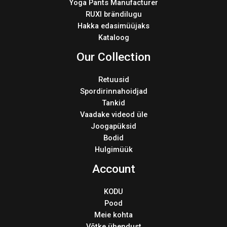
Yoga Pants Manufacturer
RUXI brändilugu
Hakka edasimüüjaks
Kataloog
Our Collection
Retuusid
Spordirinnahoidjad
Tankid
Vaadake videod üle
Joogapüksid
Bodid
Hulgimüük
Account
KODU
Pood
Meie kohta
Võtke ühendust