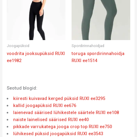
Joogapüksid
Spordirinnahoidjad
voodrita jooksupüksid RUXI
toruga spordirinnahoidja
ee1982
RUXI ee1514
Seotud blogid:
kiiresti kuivavad kerged püksid RUXI ee3295
kallid joogapüksid RUXI ee676
laienevad säärised lühikestele säärtele RUXI ee108
naiste lainelised säärised RUXI ee40
pikkade varrukatega jooga crop top RUXI ee750
lühikesed püksid joogapüksid RUXI ee3543