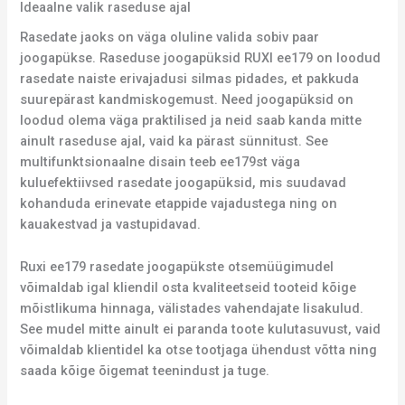
Ideaalne valik raseduse ajal
Rasedate jaoks on väga oluline valida sobiv paar
joogapükse. Raseduse joogapüksid RUXI ee179 on loodud
rasedate naiste erivajadusi silmas pidades, et pakkuda
suurepärast kandmiskogemust. Need joogapüksid on
loodud olema väga praktilised ja neid saab kanda mitte
ainult raseduse ajal, vaid ka pärast sünnitust. See
multifunktsionaalne disain teeb ee179st väga
kuluefektiivsed rasedate joogapüksid, mis suudavad
kohanduda erinevate etappide vajadustega ning on
kauakestvad ja vastupidavad.
Ruxi ee179 rasedate joogapükste otsemüügimudel
võimaldab igal kliendil osta kvaliteetseid tooteid kõige
mõistlikuma hinnaga, välistades vahendajate lisakulud.
See mudel mitte ainult ei paranda toote kulutasuvust, vaid
võimaldab klientidel ka otse tootjaga ühendust võtta ning
saada kõige õigemat teenindust ja tuge.