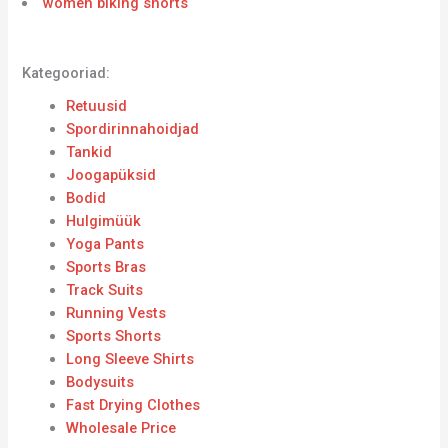
women biking shorts
Kategooriad:
Retuusid
Spordirinnahoidjad
Tankid
Joogapüksid
Bodid
Hulgimüük
Yoga Pants
Sports Bras
Track Suits
Running Vests
Sports Shorts
Long Sleeve Shirts
Bodysuits
Fast Drying Clothes
Wholesale Price