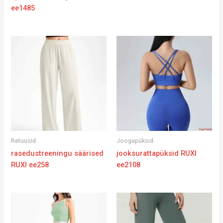
ee1485
Retuusid
Joogapüksid
rasedustreeningu säärised
jooksurattapüksid RUXI
RUXI ee258
ee2108