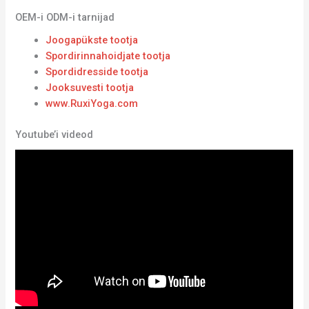
OEM-i ODM-i tarnijad
Joogapükste tootja
Spordirinnahoidjate tootja
Spordidresside tootja
Jooksuvesti tootja
www.RuxiYoga.com
Youtube’i videod