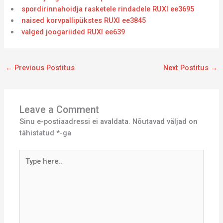
spordirinnahoidja rasketele rindadele RUXI ee3695
naised korvpallipükstes RUXI ee3845
valged joogariided RUXI ee639
←
Previous Postitus
Next Postitus
→
Leave a Comment
Sinu e-postiaadressi ei avaldata.
Nõutavad väljad on
tähistatud
*
-ga
Type
here..