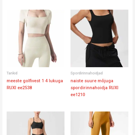
Tankid
Spordirinnahoidjad
meeste golfivest 1 4 lukuga
naiste suure mõjuga
RUXI ee2538
spordirinnahoidja RUXI
ee1210