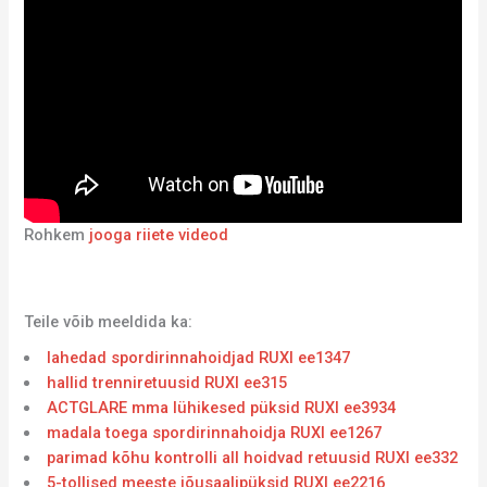
Rohkem
jooga riiete videod
Teile võib meeldida ka:
lahedad spordirinnahoidjad RUXI ee1347
hallid trenniretuusid RUXI ee315
ACTGLARE mma lühikesed püksid RUXI ee3934
madala toega spordirinnahoidja RUXI ee1267
parimad kõhu kontrolli all hoidvad retuusid RUXI ee332
5-tollised meeste jõusaalipüksid RUXI ee2216