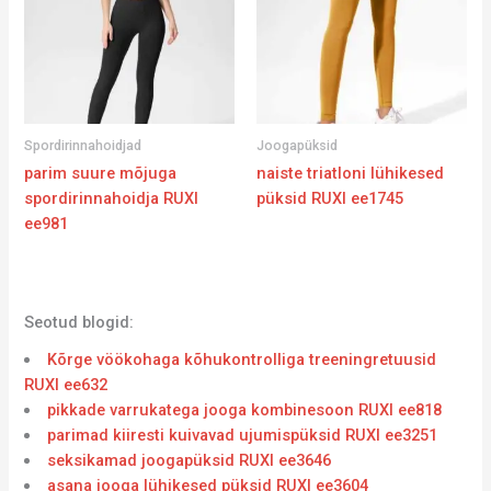
Spordirinnahoidjad
Joogapüksid
parim suure mõjuga
naiste triatloni lühikesed
spordirinnahoidja RUXI
püksid RUXI ee1745
ee981
Seotud blogid:
Kõrge vöökohaga kõhukontrolliga treeningretuusid
RUXI ee632
pikkade varrukatega jooga kombinesoon RUXI ee818
parimad kiiresti kuivavad ujumispüksid RUXI ee3251
seksikamad joogapüksid RUXI ee3646
asana jooga lühikesed püksid RUXI ee3604