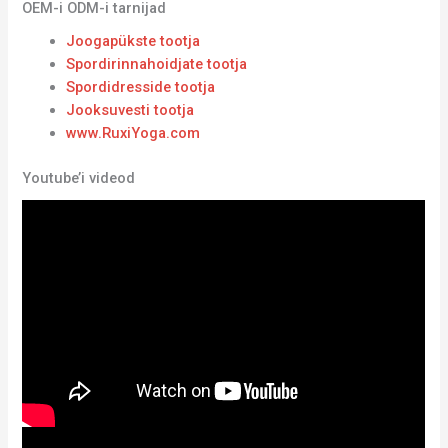
OEM-i ODM-i tarnijad
Joogapükste tootja
Spordirinnahoidjate tootja
Spordidresside tootja
Jooksuvesti tootja
www.RuxiYoga.com
Youtube’i videod