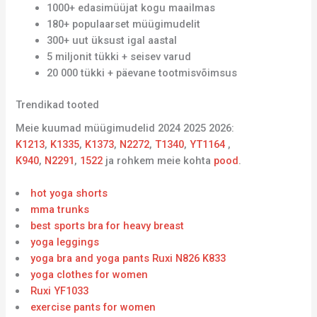
1000+ edasimüüjat kogu maailmas
180+ populaarset müügimudelit
300+ uut üksust igal aastal
5 miljonit tükki + seisev varud
20 000 tükki + päevane tootmisvõimsus
Trendikad tooted
Meie kuumad müügimudelid 2024 2025 2026:
K1213
,
K1335
,
K1373
,
N2272
,
T1340
,
YT1164
,
K940
,
N2291
,
1522
ja rohkem meie kohta
pood
.
hot yoga shorts
mma trunks
best sports bra for heavy breast
yoga leggings
yoga bra and yoga pants Ruxi N826 K833
yoga clothes for women
Ruxi YF1033
exercise pants for women