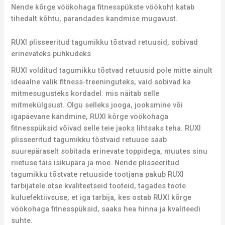
Nende kõrge vöökohaga fitnesspükste vöökoht katab
tihedalt kõhtu, parandades kandmise mugavust.
RUXI plisseeritud tagumikku tõstvad retuusid, sobivad
erinevateks puhkudeks
RUXI volditud tagumikku tõstvad retuusid pole mitte ainult
ideaalne valik fitness-treeninguteks, vaid sobivad ka
mitmesugusteks kordadel. mis näitab selle
mitmekülgsust. Olgu selleks jooga, jooksmine või
igapäevane kandmine, RUXI kõrge vöökohaga
fitnesspüksid võivad selle teie jaoks lihtsaks teha. RUXI
plisseeritud tagumikku tõstvaid retuuse saab
suurepäraselt sobitada erinevate toppidega, muutes sinu
riietuse täis isikupära ja moe. Nende plisseeritud
tagumikku tõstvate retuuside tootjana pakub RUXI
tarbijatele otse kvaliteetseid tooteid, tagades toote
kuluefektiivsuse, et iga tarbija, kes ostab RUXI kõrge
vöökohaga fitnesspüksid, saaks hea hinna ja kvaliteedi
suhte.