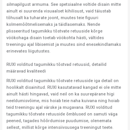
silmapilgust armuma. See spetsiaalne voltide disain mitte
ainult ei suurenda visuaalset kihilisust, vaid täiustab
tõhusalt ka tuharate joont, muutes teie figuuri
kolmemõõtmelisemaks ja täidlasemaks. Nende
plisseeritud tagumikku tõstvate retuuside kõrge
vöökohaga disain toetab vöökohta hästi, vältides
treeningu ajal libisemist ja muutes sind enesekindlamaks
erinevates liigutustes.
RUXI volditud tagumikku tõstvad retuusid, detailid
määravad kvaliteedi
RUXI volditud tagumikku tõstvate retuuside iga detail on
hoolikalt disainitud. RUXI kasutatavad kangad ei ole mitte
ainult hästi hingavad, vaid neil on ka suurepärane higi
neeldumisvõime, mis hoiab teie naha kuivana ning hoiab
teid treeningu ajal värske ja mugavana. RUXI volditud
tagumikku tõstvate retuuside õmblused on samuti väga
peened, tagades hõõrdumise puudumise, olenemata
sellest, millist kõrge intensiivsusega treeningut teete.