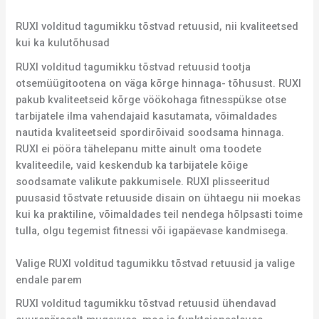
RUXI volditud tagumikku tõstvad retuusid, nii kvaliteetsed
kui ka kulutõhusad
RUXI volditud tagumikku tõstvad retuusid tootja
otsemüügitootena on väga kõrge hinnaga- tõhusust. RUXI
pakub kvaliteetseid kõrge vöökohaga fitnesspükse otse
tarbijatele ilma vahendajaid kasutamata, võimaldades
nautida kvaliteetseid spordirõivaid soodsama hinnaga.
RUXI ei pööra tähelepanu mitte ainult oma toodete
kvaliteedile, vaid keskendub ka tarbijatele kõige
soodsamate valikute pakkumisele. RUXI plisseeritud
puusasid tõstvate retuuside disain on ühtaegu nii moekas
kui ka praktiline, võimaldades teil nendega hõlpsasti toime
tulla, olgu tegemist fitnessi või igapäevase kandmisega.
Valige RUXI volditud tagumikku tõstvad retuusid ja valige
endale parem
RUXI volditud tagumikku tõstvad retuusid ühendavad