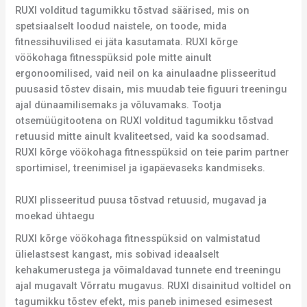
RUXI volditud tagumikku tõstvad säärised, mis on
spetsiaalselt loodud naistele, on toode, mida
fitnessihuvilised ei jäta kasutamata. RUXI kõrge
vöökohaga fitnesspüksid pole mitte ainult
ergonoomilised, vaid neil on ka ainulaadne plisseeritud
puusasid tõstev disain, mis muudab teie figuuri treeningu
ajal dünaamilisemaks ja võluvamaks. Tootja
otsemüügitootena on RUXI volditud tagumikku tõstvad
retuusid mitte ainult kvaliteetsed, vaid ka soodsamad.
RUXI kõrge vöökohaga fitnesspüksid on teie parim partner
sportimisel, treenimisel ja igapäevaseks kandmiseks.
RUXI plisseeritud puusa tõstvad retuusid, mugavad ja
moekad ühtaegu
RUXI kõrge vöökohaga fitnesspüksid on valmistatud
ülielastsest kangast, mis sobivad ideaalselt
kehakumerustega ja võimaldavad tunnete end treeningu
ajal mugavalt Võrratu mugavus. RUXI disainitud voltidel on
tagumikku tõstev efekt, mis paneb inimesed esimesest