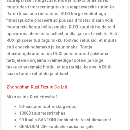
suurepäraselt mugavuse, moe ja funktsionaalsuse,
muutudes teie treeninguteks ja igapäevaseks rutiiniks.
Parim kaaslane riietumine. RUXI kõrge vöökohaga
fitnesspükste plisseeritud puusasid tõstev disain võib
muuta teie figuuri võluvamaks. RUXI suudab hoida teid
tippvormis olenemata sellest, millal ja kus te viibite. Vali
RUXI plisseeritud tagumikku tõstvad retuusid, et muuta
end enesekindlamaks ja kaunimaks. Tootja
otsemüügibrändina on RUXI pühendunud pakkuma
tarbijatele kõrgeima kvaliteediga tooteid ja kõige
taskukohasemaid hindu, et iga tarbija, kes valib RUXI,
saaks tunda rahulolu ja uhkust.
Zhongshan Ruxi Textile Co Ltd
Miks valida Ruxi ettevõte?
20-aastane tootmiskogemus
13000 ruutmeetri tehas
90 Itaalia SANTONI õmblusteta tekstiilimasinat
OEM/ODM 20+ kuulsale kaubamärgile