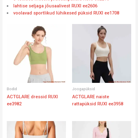
lahtise seljaga jõusaalivest RUXI ee2606
voolavad sportlikud lühikesed püksid RUXI ee1708
Bodid
Joogapüksid
ACTGLARE dressid RUXI
ACTGLARE naiste
ee3982
rattapüksid RUXI ee3958