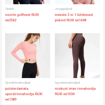
Tankid
Joogapüksid
noorte golfivest RUXI
meeste 2 in 1 lühikesed
ee2562
püksid RUXI ee1648
Spordirinnahoidjad
Spordirinnahoidjad
polsterdamata
niiskust imav rinnahoidja
spordirinnahoidja RUXI
RUXI ee1034
ee1389