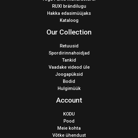
RUXI brändilugu
Hakka edasimüüjaks
Kataloog
Our Collection
Retuusid
Spordirinnahoidjad
Tankid
Vaadake videod üle
Joogapüksid
Bodid
Hulgimüük
Account
KODU
Pood
Meie kohta
Võtke ühendust