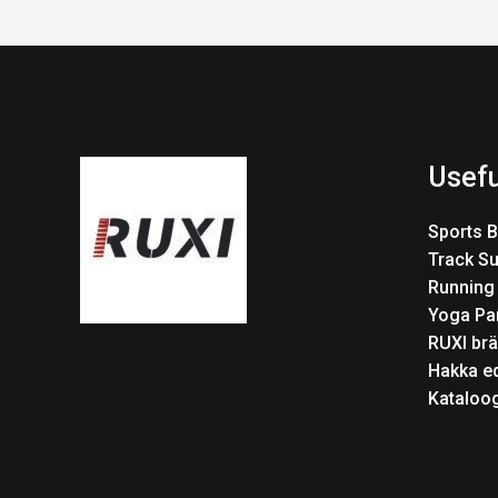
Usefu
Sports 
Track Su
Running
Yoga Pa
RUXI brä
Hakka e
Kataloo