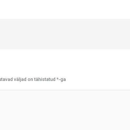
tavad väljad on tähistatud
*
-ga