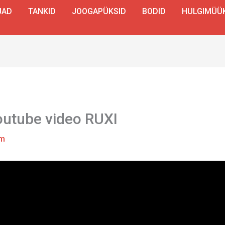
JAD
TANKID
JOOGAPÜKSID
BODID
HULGIMÜÜ
outube video RUXI
em