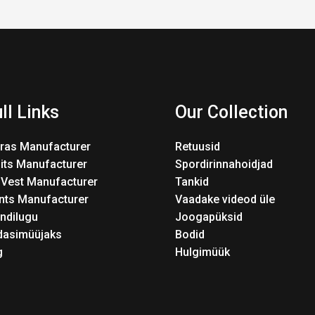
ll Links
Our Collection
Bras Manufacturer
Retuusid
its Manufacturer
Spordirinnahoidjad
 Vest Manufacturer
Tankid
nts Manufacturer
Vaadake videod üle
ndilugu
Joogapüksid
dasimüüjaks
Bodid
g
Hulgimüük