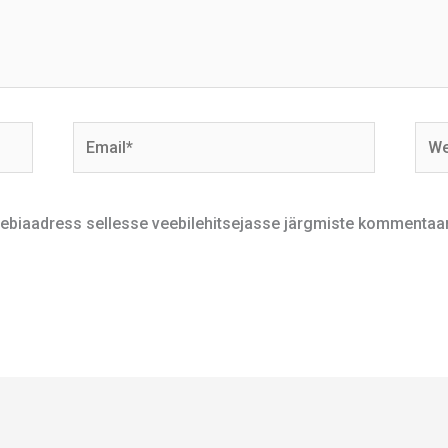
Email*
Webs
veebiaadress sellesse veebilehitsejasse järgmiste kommentaar