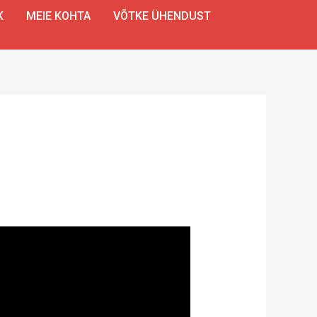
K
MEIE KOHTA
VÕTKE ÜHENDUST