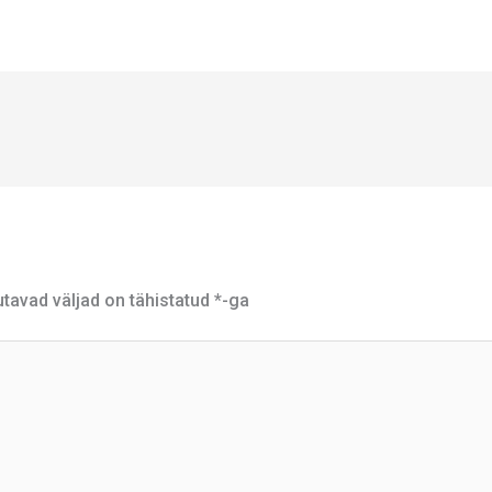
tavad väljad on tähistatud
*
-ga