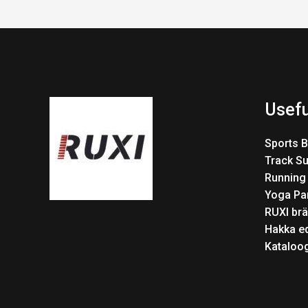
Usefu
Sports 
Track Su
Running
Yoga Pa
RUXI brä
Hakka e
Kataloo