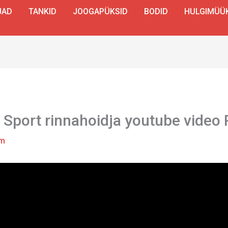
JAD
TANKID
JOOGAPÜKSID
BODID
HULGIMÜÜ
Sport rinnahoidja youtube video 
em