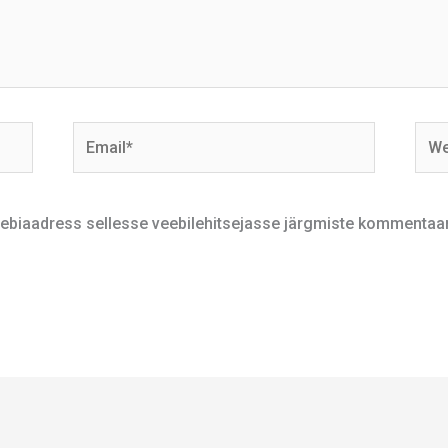
Email*
Webs
veebiaadress sellesse veebilehitsejasse järgmiste kommentaar