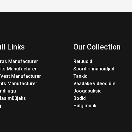
ll Links
Our Collection
Bras Manufacturer
Retuusid
its Manufacturer
Spordirinnahoidjad
 Vest Manufacturer
Tankid
nts Manufacturer
Vaadake videod üle
ndilugu
Joogapüksid
dasimüüjaks
Bodid
g
Hulgimüük