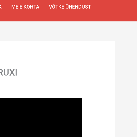
K
MEIE KOHTA
VÕTKE ÜHENDUST
RUXI